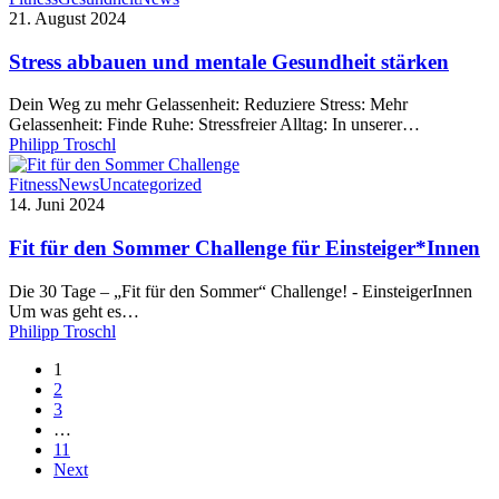
abbauen
21. August 2024
und
mentale
Stress abbauen und mentale Gesundheit stärken
Gesundheit
stärken
Dein Weg zu mehr Gelassenheit: Reduziere Stress: Mehr
Gelassenheit: Finde Ruhe: Stressfreier Alltag: In unserer…
Philipp Troschl
Fit
Fitness
News
Uncategorized
für
14. Juni 2024
den
Sommer
Fit für den Sommer Challenge für Einsteiger*Innen
Challenge
für
Die 30 Tage – „Fit für den Sommer“ Challenge! - EinsteigerInnen
Einsteiger*Innen
Um was geht es…
Philipp Troschl
1
2
3
…
11
Next