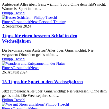
und
Aufgepasst Alles über: Ganz wichtig: Sport: Ohne dem geht's nicht:
für
Warum ist Sport in den…
die
Philipp Troschl
Frauengesundheit!
Tipps
Fitness
Gesundheit
News
Personal Training
für
2. September 2024
einen
besseren
Tipps für einen besseren Schlaf in den
Schlaf
Wechseljahren
in
den
Du bekommst kein Auge zu? Alles über: Ganz wichtig: Nie
Wechseljahren
vergessen: Ohne dem geht's nicht:…
Philipp Troschl
15
Fitness
Gesundheit
News
Tipps
26. August 2024
für
Sport
15 Tipps für Sport in den Wechseljahren
in
den
Jetzt aufpassen: Alles über: Ganz wichtig: Nie vergessen: Ohne dem
Wechseljahren
geht's nicht: Die Wechseljahre sind…
Philipp Troschl
Stress
Fitness
Gesundheit
News