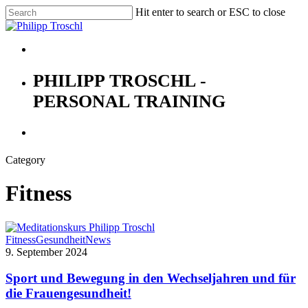
Skip
Hit enter to search or ESC to close
to
Close
main
Search
content
Menu
PHILIPP TROSCHL -
PERSONAL TRAINING
Menu
Category
Fitness
Sport
Fitness
Gesundheit
News
und
9. September 2024
Bewegung
in
Sport und Bewegung in den Wechseljahren und für
den
die Frauengesundheit!
Wechseljahren